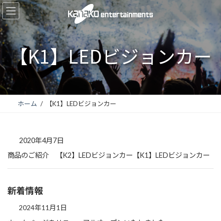
コ
ナ
ン
ビ
テ
ゲ
ン
ー
【K1】LEDビジョンカー
ツ
シ
へ
ョ
ス
ン
キ
に
ホーム
【K1】LEDビジョンカー
ッ
移
プ
動
2020年4月7日
商品のご紹介 【K2】LEDビジョンカー【K1】LEDビジョンカー
新着情報
2024年11月1日