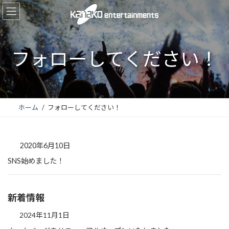
コ
ナ
ン
ビ
テ
ゲ
ン
ー
フォローしてください！
ツ
シ
へ
ョ
ス
ン
キ
に
ホーム
フォローしてください！
ッ
移
プ
動
2020年6月10日
SNS始めました！
新着情報
2024年11月1日