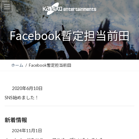
コ
ナ
ン
ビ
テ
ゲ
ン
ー
Facebook暫定担当前田
ツ
シ
へ
ョ
ス
ン
キ
に
ホーム
Facebook暫定担当前田
ッ
移
プ
動
2020年6月10日
SNS始めました！
新着情報
2024年11月1日